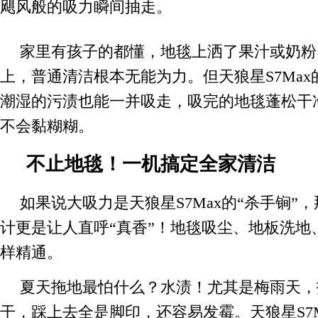
飓风般的吸力瞬间抽走。
家里有孩子的都懂，地毯上洒了果汁或奶粉
上，普通清洁根本无能为力。但天狼星S7Ma
潮湿的污渍也能一并吸走，吸完的地毯蓬松干
不会黏糊糊。
不止地毯！一机搞定全家清洁
如果说大吸力是天狼星S7Max的“杀手锏”
计更是让人直呼“真香”！地毯吸尘、地板洗地
样精通。
夏天拖地最怕什么？水渍！尤其是梅雨天，
干，踩上去全是脚印，还容易发霉。天狼星S7