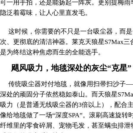
可一用手拍，还是能扬起一阵灰。更别提梅雨
隐泛着霉味，让人心里直发毛。
这时候，你需要的不只是一台吸尘器，而是
次、更彻底的清洁神器。莱克天狼星S7Max
是为终结这种焦虑而生的全能选手。
飓风吸力，地毯深处的灰尘“克星”
传统吸尘器对付地毯，就像用扫帚扫沙子—
深处的顽固分子依然稳如泰山。而天狼星S7Max
吸力（是普通无线吸尘器的3倍以上），配合
像给地毯做了一场“深度SPA”。滚刷高速旋转
纤维里的零食碎屑、宠物毛发，甚至螨虫排泄