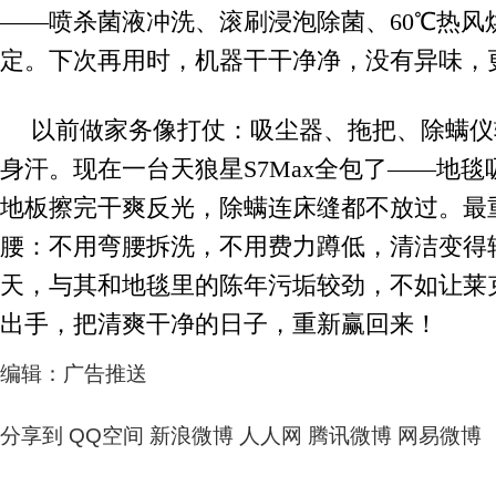
——喷杀菌液冲洗、滚刷浸泡除菌、60℃热风
定。下次再用时，机器干干净净，没有异味，更
以前做家务像打仗：吸尘器、拖把、除螨仪
身汗。现在一台天狼星S7Max全包了——地
地板擦完干爽反光，除螨连床缝都不放过。最
腰：不用弯腰拆洗，不用费力蹲低，清洁变得
天，与其和地毯里的陈年污垢较劲，不如让莱克
出手，把清爽干净的日子，重新赢回来！
编辑：广告推送
分享到
QQ空间
新浪微博
人人网
腾讯微博
网易微博