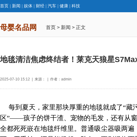
首页
|
新闻
|
娱体
|
财经
|
汽车
|
健康
|
科技
母婴名品网
首页
>
新闻
> 正文
地毯清洁焦虑终结者！莱克天狼星S7Ma
2025-07-10 15:12 | 来源： | 作者：admin
每到夏天，家里那块厚重的地毯就成了“藏
区”——孩子的饼干渣、宠物的毛发，还有从
全都死死嵌在地毯纤维里。普通吸尘器吸两遍