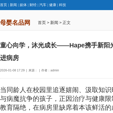
首页
|
新闻
|
娱体
|
财经
|
汽车
|
健康
|
科技
母婴名品网
首页
>
新闻
> 正文
童心向学，沐光成长——Hape携手新阳
进病房
2026-01-08 17:29 | 来源： | 作者：admin
当同龄人在校园里追逐嬉闹、汲取知识
与病魔抗争的孩子，正因治疗与健康限
教育隔绝，在病房里缺席着本该鲜活的