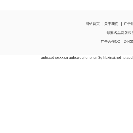
网站首页
|
关于我们
|
广告
母婴名品网版权所有 w
广告合作QQ：24435
auto.xetnpxxx.cn
auto.wuqilunbi.cn
3g.hbxinxi.net
i.piao