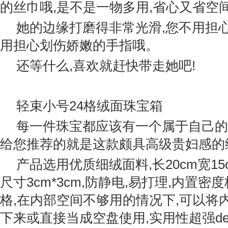
的丝巾哦,是不是一物多用,省心又省空
她的边缘打磨得非常光滑,您不用担心
用担心划伤娇嫩的手指哦。
还等什么,喜欢就赶快带走她吧!
轻束小号24格绒面珠宝箱
每一件珠宝都应该有一个属于自己的
给您推荐的就是这款颇具高级贵妇感的
产品选用优质细绒面料,长20cm宽15cm
尺寸3cm*3cm,防静电,易打理,内置密
格,在内部空间不够用的情况下,可以将
下来或直接当成空盘使用,实用性超强de